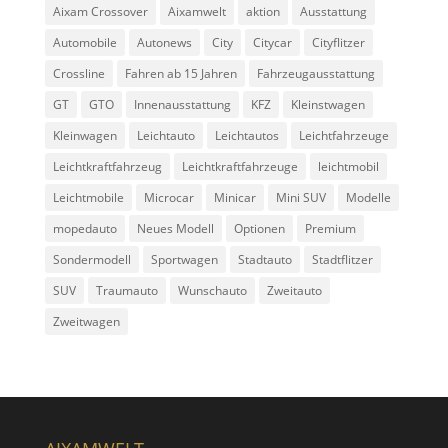
Aixam Crossover
Aixamwelt
aktion
Ausstattung
Automobile
Autonews
City
Citycar
Cityflitzer
Crossline
Fahren ab 15 Jahren
Fahrzeugausstattung
GT
GTO
Innenausstattung
KFZ
Kleinstwagen
Kleinwagen
Leichtauto
Leichtautos
Leichtfahrzeuge
Leichtkraftfahrzeug
Leichtkraftfahrzeuge
leichtmobil
Leichtmobile
Microcar
Minicar
Mini SUV
Modelle
mopedauto
Neues Modell
Optionen
Premium
Sondermodell
Sportwagen
Stadtauto
Stadtflitzer
SUV
Traumauto
Wunschauto
Zweitauto
Zweitwagen