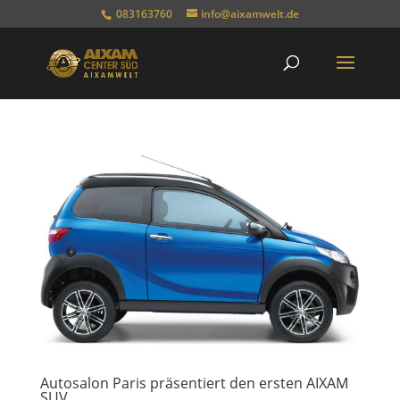
083163760
info@aixamwelt.de
Autosalon Paris präsentiert den ersten AIXAM
SUV