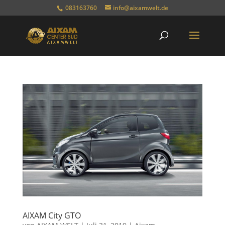
083163760
info@aixamwelt.de
AIXAM City GTO