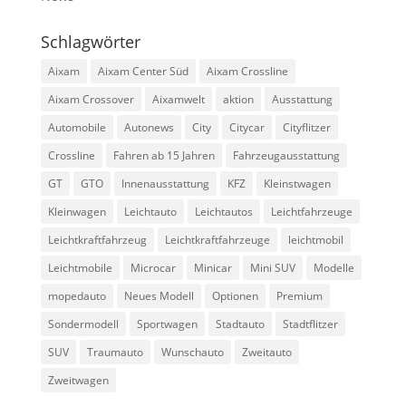
Schlagwörter
Aixam
Aixam Center Süd
Aixam Crossline
Aixam Crossover
Aixamwelt
aktion
Ausstattung
Automobile
Autonews
City
Citycar
Cityflitzer
Crossline
Fahren ab 15 Jahren
Fahrzeugausstattung
GT
GTO
Innenausstattung
KFZ
Kleinstwagen
Kleinwagen
Leichtauto
Leichtautos
Leichtfahrzeuge
Leichtkraftfahrzeug
Leichtkraftfahrzeuge
leichtmobil
Leichtmobile
Microcar
Minicar
Mini SUV
Modelle
mopedauto
Neues Modell
Optionen
Premium
Sondermodell
Sportwagen
Stadtauto
Stadtflitzer
SUV
Traumauto
Wunschauto
Zweitauto
Zweitwagen