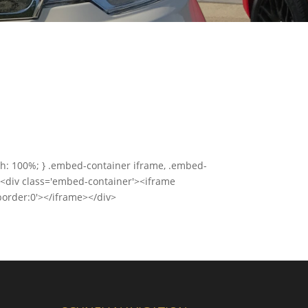
th: 100%; } .embed-container iframe, .embed-
le><div class='embed-container'><iframe
order:0'></iframe></div>