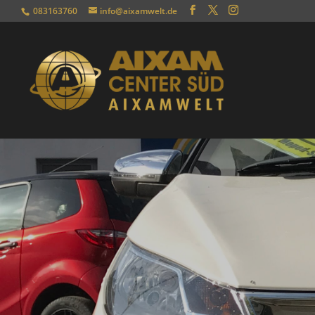
083163760
info@aixamwelt.de