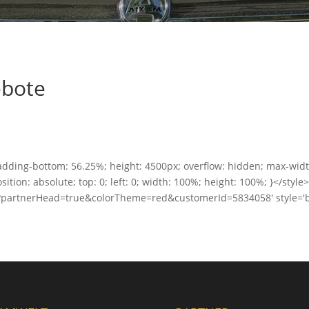
ebote
 padding-bottom: 56.25%; height: 4500px; overflow: hidden; max-wid
ition: absolute; top: 0; left: 0; width: 100%; height: 100%; }</sty
?partnerHead=true&colorTheme=red&customerId=5834058' style='b