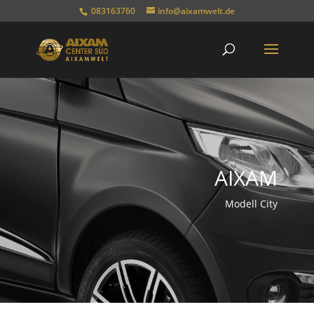
083163760
info@aixamwelt.de
AIXAM
Modell City