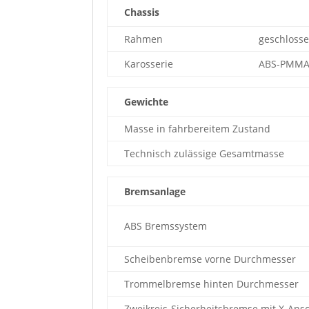
Chassis
Rahmen
geschlosse
Karosserie
ABS-PMMA-K
Gewichte
Masse in fahrbereitem Zustand
Technisch zulässige Gesamtmasse
Bremsanlage
ABS Bremssystem
Scheibenbremse vorne Durchmesser
Trommelbremse hinten Durchmesser
Zweikreis-Sicherheitsbremse mit X-Ans