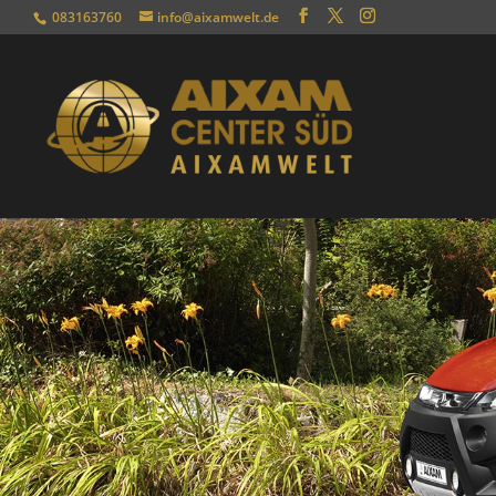
083163760
info@aixamwelt.de