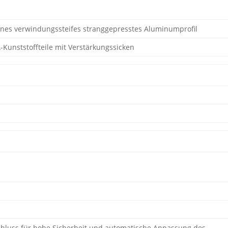
nes verwindungssteifes stranggepresstes Aluminumprofil
unststoffteile mit Verstärkungssicken
chluss für hohe Sicherheit und automatische Anpassung des