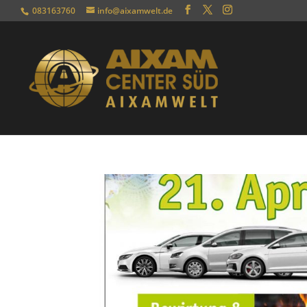
083163760
info@aixamwelt.de