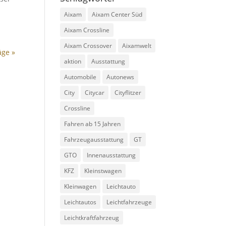
Aixam
Aixam Center Süd
Aixam Crossline
Aixam Crossover
Aixamwelt
äge »
aktion
Ausstattung
Automobile
Autonews
City
Citycar
Cityflitzer
Crossline
Fahren ab 15 Jahren
Fahrzeugausstattung
GT
GTO
Innenausstattung
KFZ
Kleinstwagen
Kleinwagen
Leichtauto
Leichtautos
Leichtfahrzeuge
Leichtkraftfahrzeug