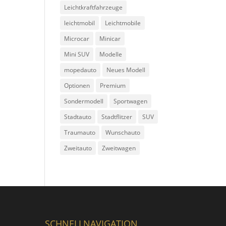
Leichtkraftfahrzeuge
leichtmobil
Leichtmobile
Microcar
Minicar
Mini SUV
Modelle
mopedauto
Neues Modell
Optionen
Premium
Sondermodell
Sportwagen
Stadtauto
Stadtflitzer
SUV
Traumauto
Wunschauto
Zweitauto
Zweitwagen
SCHNELLNAVIGATION